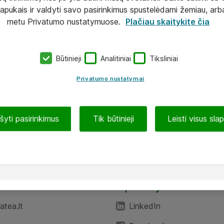
lapukais ir valdyti savo pasirinkimus spustelėdami žemiau, arb
metu Privatumo nustatymuose.
Plačiau skaitykite čia
Būtinieji
Analitiniai
Tiksliniai
Privatumo nustatymai
ašyti pasirinkimus
Tik būtinieji
Leisti visus sla
TEA“
Aplankykite mus
tea.lt
LinkedIn