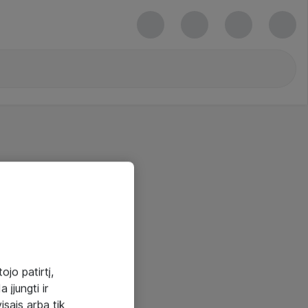
ojo patirtį,
 įjungti ir
visais arba tik