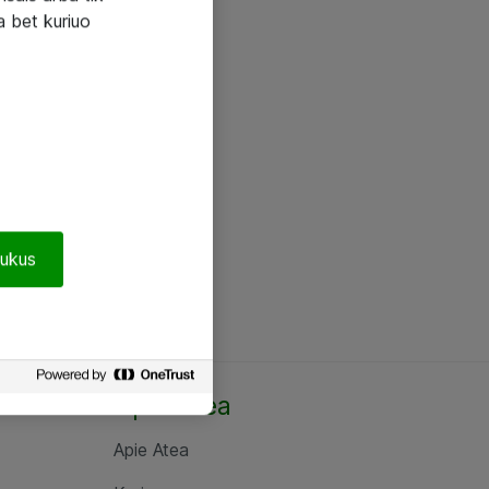
a bet kuriuo
pukus
Apie Atea
Apie Atea