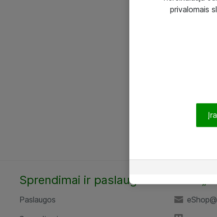
privalomais s
Įr
Sprendimai ir paslaugos
UAB „A
Paslaugos
eShop@a