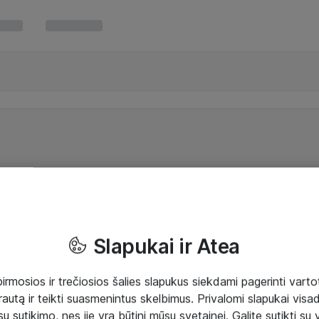
Slapukai ir Atea
mosios ir trečiosios šalies slapukus siekdami pagerinti vartot
rautą ir teikti suasmenintus skelbimus. Privalomi slapukai visada
ų sutikimo, nes jie yra būtini mūsų svetainei. Galite sutikti su 