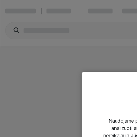
Naudojame pir
analizuoti s
nereikalauja Jūs