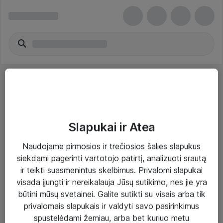
Slapukai ir Atea
Sprendimai ir paslaugos
Naudojame pirmosios ir trečiosios šalies slapukus
siekdami pagerinti vartotojo patirtį, analizuoti srautą
Paslaugos
ir teikti suasmenintus skelbimus. Privalomi slapukai
Sprendimai
visada įjungti ir nereikalauja Jūsų sutikimo, nes jie yra
būtini mūsų svetainei. Galite sutikti su visais arba tik
Įgyvendinti projektai
privalomais slapukais ir valdyti savo pasirinkimus
Atea ekspertų patarimai verslui
spustelėdami žemiau, arba bet kuriuo metu