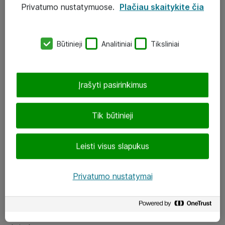
Privatumo nustatymuose.
Plačiau skaitykite čia
UAB „ATEA“
eShop@atea.lt
Būtinieji
Analitiniai
Tiksliniai
J. Rutkausko g. 6, Vilnius
Atea kontaktai
Įrašyti pasirinkimus
Aplankykite mus
Tik būtinieji
LinkedIn
Leisti visus slapukus
Facebook
Renginiai
Privatumo nustatymai
Apie Atea