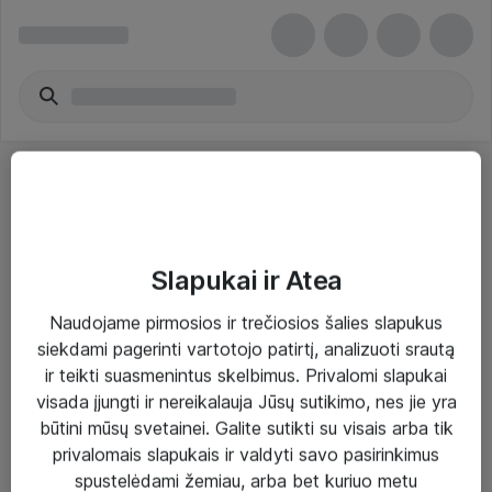
Slapukai ir Atea
Sprendimai ir paslaugos
Naudojame pirmosios ir trečiosios šalies slapukus
siekdami pagerinti vartotojo patirtį, analizuoti srautą
Paslaugos
ir teikti suasmenintus skelbimus. Privalomi slapukai
Sprendimai
visada įjungti ir nereikalauja Jūsų sutikimo, nes jie yra
būtini mūsų svetainei. Galite sutikti su visais arba tik
Įgyvendinti projektai
privalomais slapukais ir valdyti savo pasirinkimus
Atea ekspertų patarimai verslui
spustelėdami žemiau, arba bet kuriuo metu