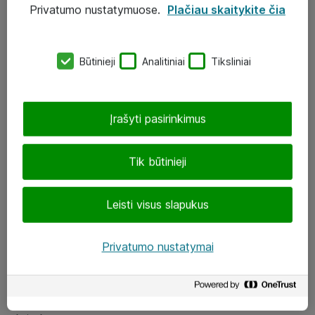
Privatumo nustatymuose.
Plačiau skaitykite čia
UAB „ATEA“
eShop@atea.lt
Būtinieji
Analitiniai
Tiksliniai
J. Rutkausko g. 6, Vilnius
Atea kontaktai
Įrašyti pasirinkimus
Aplankykite mus
Tik būtinieji
LinkedIn
Leisti visus slapukus
Facebook
Renginiai
Privatumo nustatymai
Apie Atea