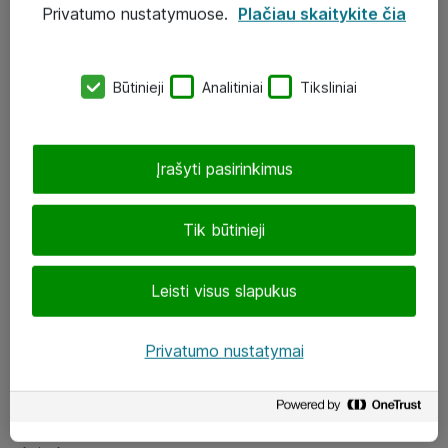
Privatumo nustatymuose.
Plačiau skaitykite čia
UAB „ATEA“
eShop@atea.lt
Būtinieji
Analitiniai
Tiksliniai
J. Rutkausko g. 6, Vilnius
Atea kontaktai
Įrašyti pasirinkimus
Aplankykite mus
Tik būtinieji
LinkedIn
Leisti visus slapukus
Facebook
Renginiai
Privatumo nustatymai
Apie Atea