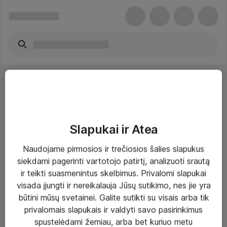
Slapukai ir Atea
Sprendimai ir paslaugos
Naudojame pirmosios ir trečiosios šalies slapukus
siekdami pagerinti vartotojo patirtį, analizuoti srautą
Paslaugos
ir teikti suasmenintus skelbimus. Privalomi slapukai
Sprendimai
visada įjungti ir nereikalauja Jūsų sutikimo, nes jie yra
būtini mūsų svetainei. Galite sutikti su visais arba tik
Įgyvendinti projektai
privalomais slapukais ir valdyti savo pasirinkimus
Atea ekspertų patarimai verslui
spustelėdami žemiau, arba bet kuriuo metu