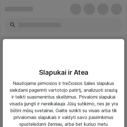
Slapukai ir Atea
Sprendimai ir paslaugos
Naudojame pirmosios ir trečiosios šalies slapukus
siekdami pagerinti vartotojo patirtį, analizuoti srautą
Paslaugos
ir teikti suasmenintus skelbimus. Privalomi slapukai
Sprendimai
visada įjungti ir nereikalauja Jūsų sutikimo, nes jie yra
būtini mūsų svetainei. Galite sutikti su visais arba tik
Įgyvendinti projektai
privalomais slapukais ir valdyti savo pasirinkimus
Atea ekspertų patarimai verslui
spustelėdami žemiau, arba bet kuriuo metu