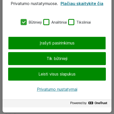
Privatumo nustatymuose.
Plačiau skaitykite čia
UAB „ATEA“
eShop@atea.lt
Būtinieji
Analitiniai
Tiksliniai
J. Rutkausko g. 6, Vilnius
Atea kontaktai
Įrašyti pasirinkimus
Aplankykite mus
Tik būtinieji
LinkedIn
Leisti visus slapukus
Facebook
Renginiai
Privatumo nustatymai
Apie Atea