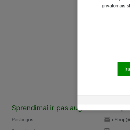
privalomais s
Įr
Sprendimai ir paslaugos
UAB „A
Paslaugos
eShop@a