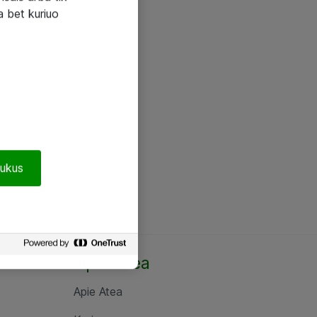
a bet kuriuo
pukus
Apie Atea
Apie Atea