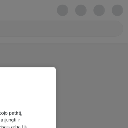
ojo patirtį,
 įjungti ir
visais arba tik