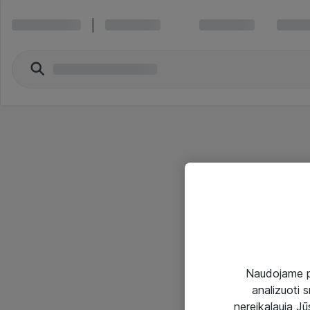
Naudojame pir
analizuoti s
nereikalauja Jūs