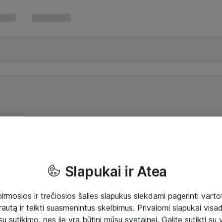
Slapukai ir Atea
mosios ir trečiosios šalies slapukus siekdami pagerinti vartot
rautą ir teikti suasmenintus skelbimus. Privalomi slapukai visada
ų sutikimo, nes jie yra būtini mūsų svetainei. Galite sutikti su 