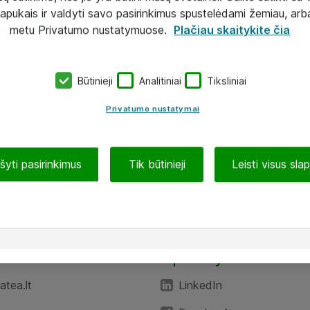
lapukais ir valdyti savo pasirinkimus spustelėdami žemiau, arb
metu Privatumo nustatymuose.
Plačiau skaitykite čia
Būtinieji
Analitiniai
Tiksliniai
Privatumo nustatymai
ašyti pasirinkimus
Tik būtinieji
Leisti visus sla
TEA“
Aplankykite mus
tea.lt
LinkedIn