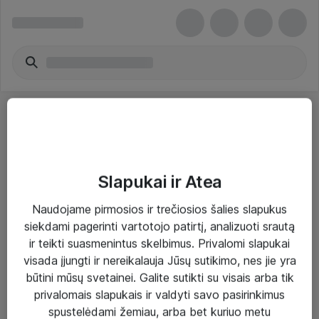
Slapukai ir Atea
Sprendimai ir paslaugos
Naudojame pirmosios ir trečiosios šalies slapukus
siekdami pagerinti vartotojo patirtį, analizuoti srautą
Paslaugos
ir teikti suasmenintus skelbimus. Privalomi slapukai
Sprendimai
visada įjungti ir nereikalauja Jūsų sutikimo, nes jie yra
būtini mūsų svetainei. Galite sutikti su visais arba tik
Įgyvendinti projektai
privalomais slapukais ir valdyti savo pasirinkimus
Atea ekspertų patarimai verslui
spustelėdami žemiau, arba bet kuriuo metu