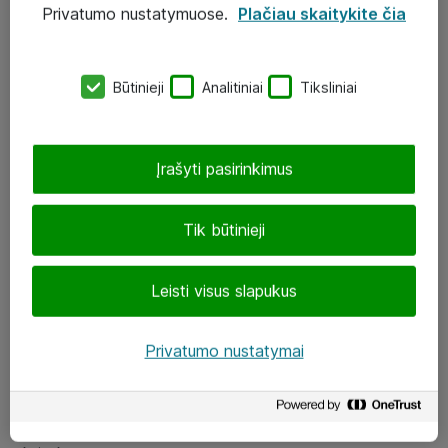
Privatumo nustatymuose.
Plačiau skaitykite čia
UAB „ATEA“
eShop@atea.lt
Būtinieji
Analitiniai
Tiksliniai
J. Rutkausko g. 6, Vilnius
Atea kontaktai
Įrašyti pasirinkimus
Aplankykite mus
Tik būtinieji
LinkedIn
Leisti visus slapukus
Facebook
Renginiai
Privatumo nustatymai
Apie Atea