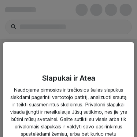
Slapukai ir Atea
Sprendimai ir paslaugos
Naudojame pirmosios ir trečiosios šalies slapukus
siekdami pagerinti vartotojo patirtį, analizuoti srautą
Paslaugos
ir teikti suasmenintus skelbimus. Privalomi slapukai
Sprendimai
visada įjungti ir nereikalauja Jūsų sutikimo, nes jie yra
būtini mūsų svetainei. Galite sutikti su visais arba tik
Įgyvendinti projektai
privalomais slapukais ir valdyti savo pasirinkimus
Atea ekspertų patarimai verslui
spustelėdami žemiau, arba bet kuriuo metu