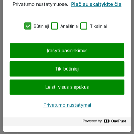
Privatumo nustatymuose.
Plačiau skaitykite čia
UAB „ATEA“
eShop@atea.lt
Būtinieji
Analitiniai
Tiksliniai
J. Rutkausko g. 6, Vilnius
Atea kontaktai
Įrašyti pasirinkimus
Aplankykite mus
Tik būtinieji
LinkedIn
Leisti visus slapukus
Facebook
Renginiai
Privatumo nustatymai
Apie Atea