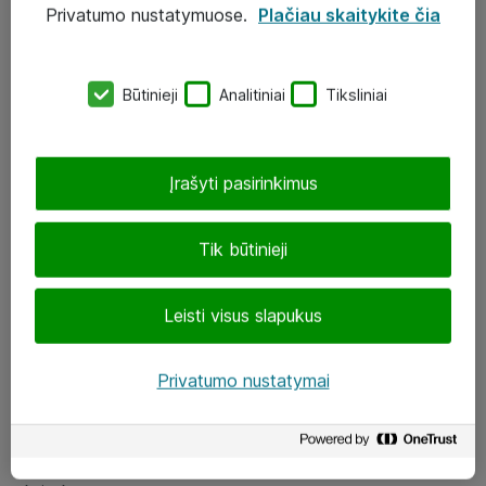
Privatumo nustatymuose.
Plačiau skaitykite čia
UAB „ATEA“
eShop@atea.lt
Būtinieji
Analitiniai
Tiksliniai
J. Rutkausko g. 6, Vilnius
Atea kontaktai
Įrašyti pasirinkimus
Aplankykite mus
Tik būtinieji
LinkedIn
Leisti visus slapukus
Facebook
Renginiai
Privatumo nustatymai
Apie Atea