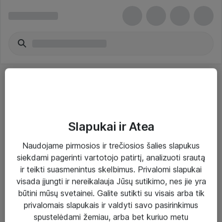
Slapukai ir Atea
Sprendimai ir paslaugos
Naudojame pirmosios ir trečiosios šalies slapukus
siekdami pagerinti vartotojo patirtį, analizuoti srautą
Paslaugos
ir teikti suasmenintus skelbimus. Privalomi slapukai
Sprendimai
visada įjungti ir nereikalauja Jūsų sutikimo, nes jie yra
būtini mūsų svetainei. Galite sutikti su visais arba tik
Įgyvendinti projektai
privalomais slapukais ir valdyti savo pasirinkimus
Atea ekspertų patarimai verslui
spustelėdami žemiau, arba bet kuriuo metu