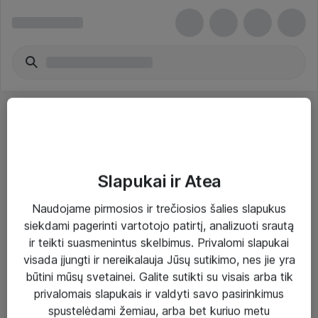
Slapukai ir Atea
Sprendimai ir paslaugos
Naudojame pirmosios ir trečiosios šalies slapukus
siekdami pagerinti vartotojo patirtį, analizuoti srautą
Paslaugos
ir teikti suasmenintus skelbimus. Privalomi slapukai
Sprendimai
visada įjungti ir nereikalauja Jūsų sutikimo, nes jie yra
būtini mūsų svetainei. Galite sutikti su visais arba tik
Įgyvendinti projektai
privalomais slapukais ir valdyti savo pasirinkimus
Atea ekspertų patarimai verslui
spustelėdami žemiau, arba bet kuriuo metu