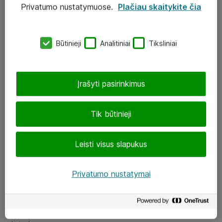
Privatumo nustatymuose.
Plačiau skaitykite čia
UAB „ATEA“
eShop@atea.lt
Būtinieji
Analitiniai
Tiksliniai
J. Rutkausko g. 6, Vilnius
Atea kontaktai
Įrašyti pasirinkimus
Aplankykite mus
Tik būtinieji
LinkedIn
Leisti visus slapukus
Facebook
Renginiai
Privatumo nustatymai
Apie Atea