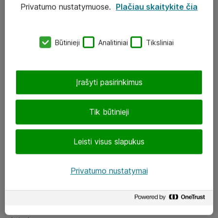
Privatumo nustatymuose.
Plačiau skaitykite čia
UAB „ATEA“
eShop@atea.lt
Būtinieji
Analitiniai
Tiksliniai
J. Rutkausko g. 6, Vilnius
Atea kontaktai
Įrašyti pasirinkimus
Aplankykite mus
Tik būtinieji
LinkedIn
Leisti visus slapukus
Facebook
Renginiai
Privatumo nustatymai
Apie Atea