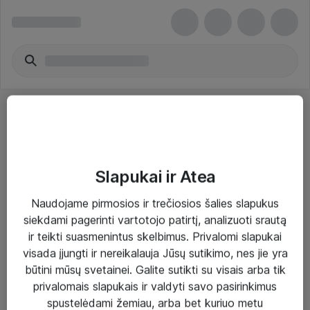
Slapukai ir Atea
Sprendimai ir paslaugos
Naudojame pirmosios ir trečiosios šalies slapukus
siekdami pagerinti vartotojo patirtį, analizuoti srautą
Paslaugos
ir teikti suasmenintus skelbimus. Privalomi slapukai
Sprendimai
visada įjungti ir nereikalauja Jūsų sutikimo, nes jie yra
būtini mūsų svetainei. Galite sutikti su visais arba tik
Įgyvendinti projektai
privalomais slapukais ir valdyti savo pasirinkimus
Atea ekspertų patarimai verslui
spustelėdami žemiau, arba bet kuriuo metu