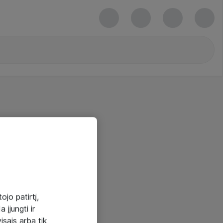
ojo patirtį,
 įjungti ir
visais arba tik