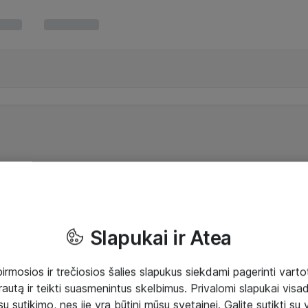
Slapukai ir Atea
mosios ir trečiosios šalies slapukus siekdami pagerinti vartot
rautą ir teikti suasmenintus skelbimus. Privalomi slapukai visada
ų sutikimo, nes jie yra būtini mūsų svetainei. Galite sutikti su 