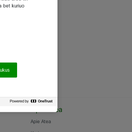
a bet kuriuo
pukus
Apie Atea
Apie Atea