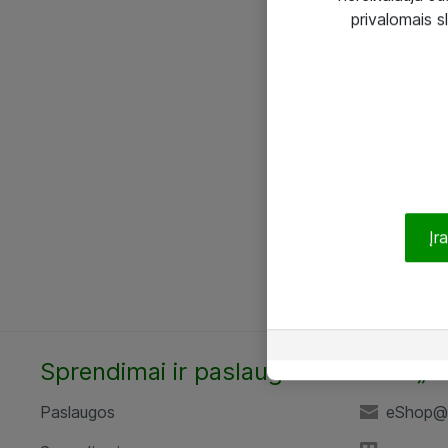
privalomais s
Įr
Sprendimai ir paslaugos
UAB „A
Paslaugos
eShop@a