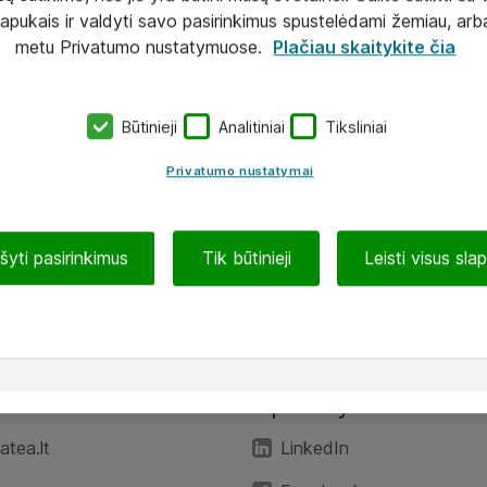
lapukais ir valdyti savo pasirinkimus spustelėdami žemiau, arb
metu Privatumo nustatymuose.
Plačiau skaitykite čia
Būtinieji
Analitiniai
Tiksliniai
Privatumo nustatymai
ašyti pasirinkimus
Tik būtinieji
Leisti visus sla
TEA“
Aplankykite mus
tea.lt
LinkedIn