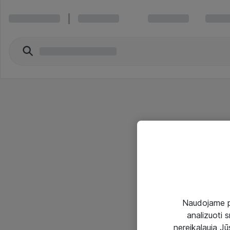
Naudojame pir
analizuoti s
nereikalauja Jūs