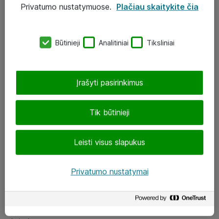
Privatumo nustatymuose.
Plačiau skaitykite čia
UAB „ATEA“
eShop@atea.lt
Būtinieji
Analitiniai
Tiksliniai
J. Rutkausko g. 6, Vilnius
Atea kontaktai
Įrašyti pasirinkimus
Aplankykite mus
Tik būtinieji
LinkedIn
Leisti visus slapukus
Facebook
Renginiai
Privatumo nustatymai
Apie Atea