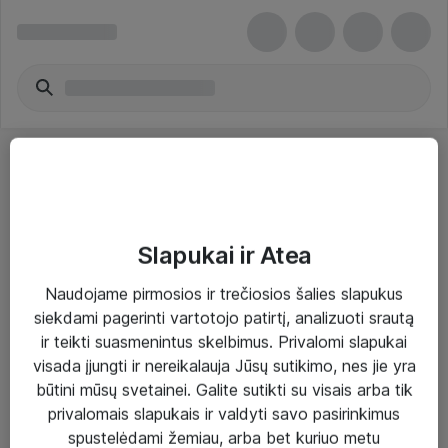
Slapukai ir Atea
Sprendimai ir paslaugos
Naudojame pirmosios ir trečiosios šalies slapukus
siekdami pagerinti vartotojo patirtį, analizuoti srautą
Paslaugos
ir teikti suasmenintus skelbimus. Privalomi slapukai
Sprendimai
visada įjungti ir nereikalauja Jūsų sutikimo, nes jie yra
būtini mūsų svetainei. Galite sutikti su visais arba tik
Įgyvendinti projektai
privalomais slapukais ir valdyti savo pasirinkimus
Atea ekspertų patarimai verslui
spustelėdami žemiau, arba bet kuriuo metu