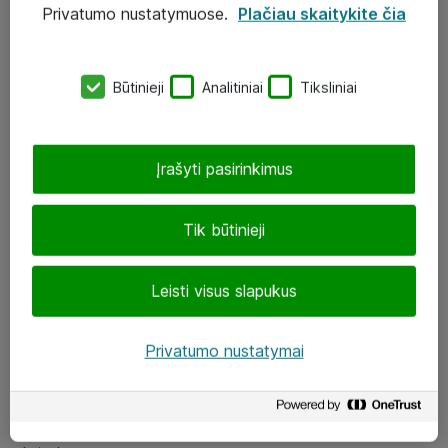
Privatumo nustatymuose.
Plačiau skaitykite čia
UAB „ATEA“
eShop@atea.lt
Būtinieji
Analitiniai
Tiksliniai
J. Rutkausko g. 6, Vilnius
Atea kontaktai
Įrašyti pasirinkimus
Aplankykite mus
Tik būtinieji
LinkedIn
Leisti visus slapukus
Facebook
Renginiai
Privatumo nustatymai
Apie Atea