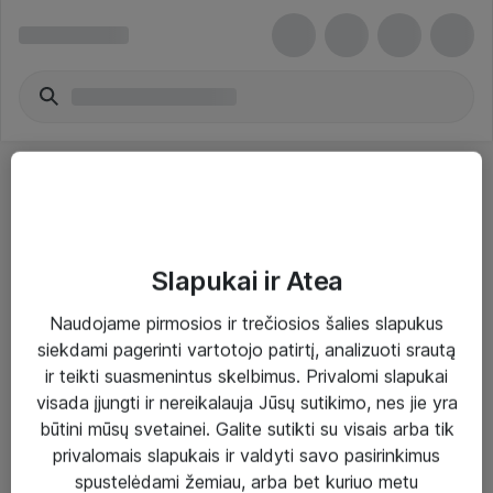
Slapukai ir Atea
Sprendimai ir paslaugos
Naudojame pirmosios ir trečiosios šalies slapukus
siekdami pagerinti vartotojo patirtį, analizuoti srautą
Paslaugos
ir teikti suasmenintus skelbimus. Privalomi slapukai
Sprendimai
visada įjungti ir nereikalauja Jūsų sutikimo, nes jie yra
būtini mūsų svetainei. Galite sutikti su visais arba tik
Įgyvendinti projektai
privalomais slapukais ir valdyti savo pasirinkimus
Atea ekspertų patarimai verslui
spustelėdami žemiau, arba bet kuriuo metu