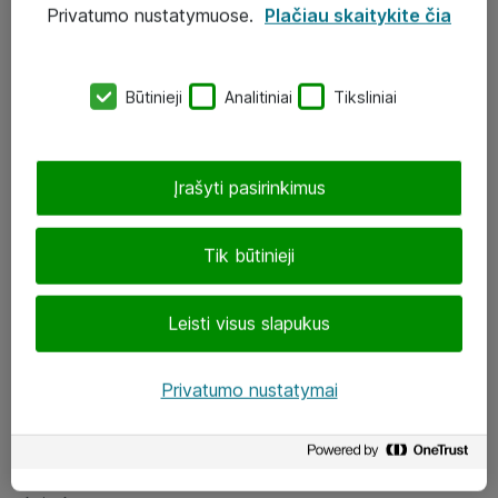
Privatumo nustatymuose.
Plačiau skaitykite čia
UAB „ATEA“
eShop@atea.lt
Būtinieji
Analitiniai
Tiksliniai
J. Rutkausko g. 6, Vilnius
Atea kontaktai
Įrašyti pasirinkimus
Aplankykite mus
Tik būtinieji
LinkedIn
Leisti visus slapukus
Facebook
Renginiai
Privatumo nustatymai
Apie Atea