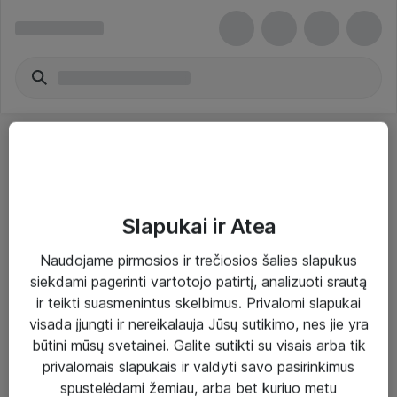
Slapukai ir Atea
Sprendimai ir paslaugos
Naudojame pirmosios ir trečiosios šalies slapukus
siekdami pagerinti vartotojo patirtį, analizuoti srautą
Paslaugos
ir teikti suasmenintus skelbimus. Privalomi slapukai
Sprendimai
visada įjungti ir nereikalauja Jūsų sutikimo, nes jie yra
būtini mūsų svetainei. Galite sutikti su visais arba tik
Įgyvendinti projektai
privalomais slapukais ir valdyti savo pasirinkimus
Atea ekspertų patarimai verslui
spustelėdami žemiau, arba bet kuriuo metu