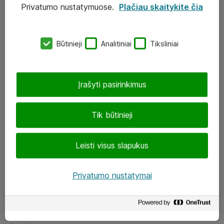
Privatumo nustatymuose.
Plačiau skaitykite čia
UAB „ATEA“
eShop@atea.lt
Būtinieji
Analitiniai
Tiksliniai
J. Rutkausko g. 6, Vilnius
Atea kontaktai
Įrašyti pasirinkimus
Aplankykite mus
Tik būtinieji
LinkedIn
Leisti visus slapukus
Facebook
Renginiai
Privatumo nustatymai
Apie Atea