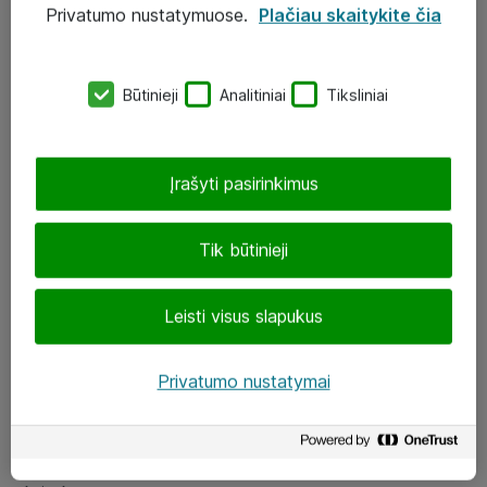
Privatumo nustatymuose.
Plačiau skaitykite čia
UAB „ATEA“
eShop@atea.lt
Būtinieji
Analitiniai
Tiksliniai
J. Rutkausko g. 6, Vilnius
Atea kontaktai
Įrašyti pasirinkimus
Aplankykite mus
Tik būtinieji
LinkedIn
Leisti visus slapukus
Facebook
Renginiai
Privatumo nustatymai
Apie Atea