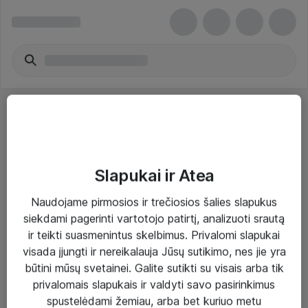
Slapukai ir Atea
Sprendimai ir paslaugos
Naudojame pirmosios ir trečiosios šalies slapukus
siekdami pagerinti vartotojo patirtį, analizuoti srautą
Paslaugos
ir teikti suasmenintus skelbimus. Privalomi slapukai
Sprendimai
visada įjungti ir nereikalauja Jūsų sutikimo, nes jie yra
būtini mūsų svetainei. Galite sutikti su visais arba tik
Įgyvendinti projektai
privalomais slapukais ir valdyti savo pasirinkimus
Atea ekspertų patarimai verslui
spustelėdami žemiau, arba bet kuriuo metu