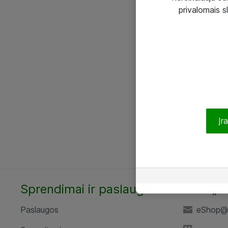
privalomais s
Įr
Sprendimai ir paslaugos
UAB „A
Paslaugos
eShop@a