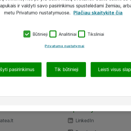
lapukais ir valdyti savo pasirinkimus spustelėdami žemiau, arb
metu Privatumo nustatymuose.
Plačiau skaitykite čia
Būtinieji
Analitiniai
Tiksliniai
Privatumo nustatymai
ašyti pasirinkimus
Tik būtinieji
Leisti visus sla
TEA“
Aplankykite mus
tea.lt
LinkedIn