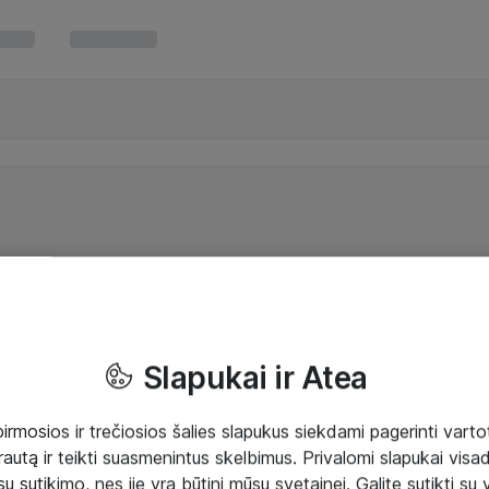
Slapukai ir Atea
mosios ir trečiosios šalies slapukus siekdami pagerinti vartot
rautą ir teikti suasmenintus skelbimus. Privalomi slapukai visada
ų sutikimo, nes jie yra būtini mūsų svetainei. Galite sutikti su 