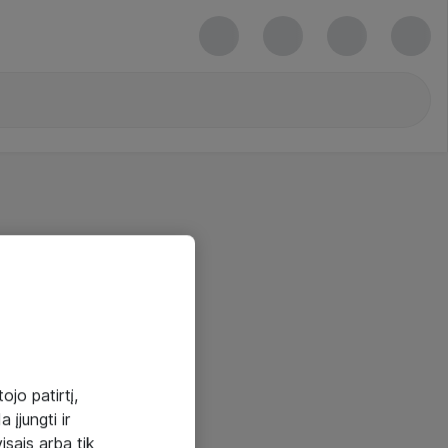
ojo patirtį,
 įjungti ir
visais arba tik