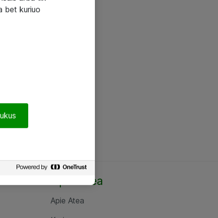
a bet kuriuo
pukus
Apie Atea
Apie Atea