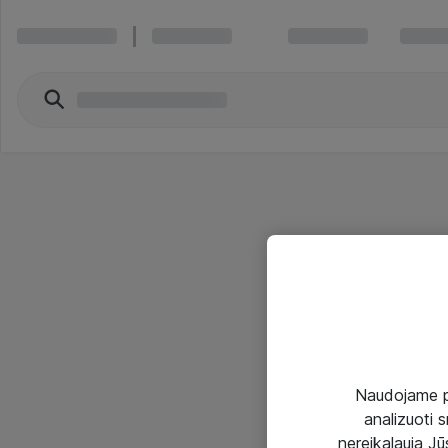
Naudojame pir
analizuoti s
nereikalauja Jūs