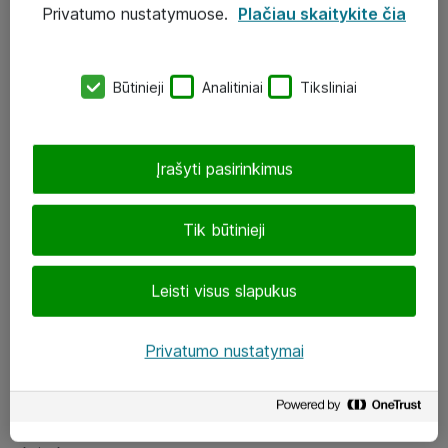
Privatumo nustatymuose.
Plačiau skaitykite čia
UAB „ATEA“
eShop@atea.lt
Būtinieji
Analitiniai
Tiksliniai
J. Rutkausko g. 6, Vilnius
Atea kontaktai
Įrašyti pasirinkimus
Aplankykite mus
Tik būtinieji
LinkedIn
Leisti visus slapukus
Facebook
Renginiai
Privatumo nustatymai
Apie Atea