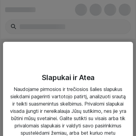
Slapukai ir Atea
Sprendimai ir paslaugos
Naudojame pirmosios ir trečiosios šalies slapukus
siekdami pagerinti vartotojo patirtį, analizuoti srautą
Paslaugos
ir teikti suasmenintus skelbimus. Privalomi slapukai
Sprendimai
visada įjungti ir nereikalauja Jūsų sutikimo, nes jie yra
būtini mūsų svetainei. Galite sutikti su visais arba tik
Įgyvendinti projektai
privalomais slapukais ir valdyti savo pasirinkimus
Atea ekspertų patarimai verslui
spustelėdami žemiau, arba bet kuriuo metu