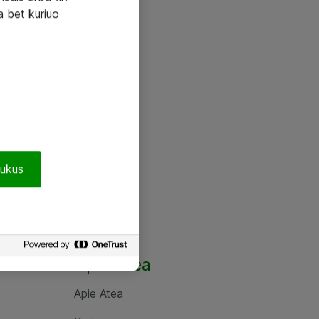
a bet kuriuo
pukus
Apie Atea
Apie Atea