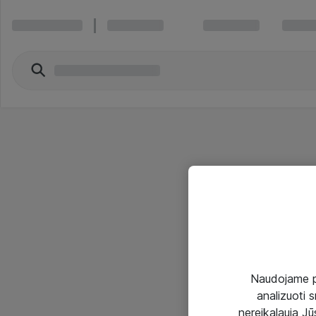
Naudojame pir
analizuoti s
nereikalauja Jūs