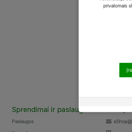
privalomais s
Įr
Sprendimai ir paslaugos
UAB „A
Paslaugos
eShop@a