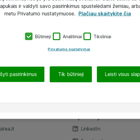
lapukais ir valdyti savo pasirinkimus spustelėdami žemiau, arb
metu Privatumo nustatymuose.
Plačiau skaitykite čia
Būtinieji
Analitiniai
Tiksliniai
Privatumo nustatymai
ašyti pasirinkimus
Tik būtinieji
Leisti visus sla
TEA“
Aplankykite mus
tea.lt
LinkedIn