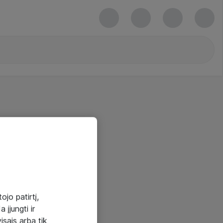
ojo patirtį,
 įjungti ir
visais arba tik