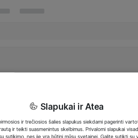
Slapukai ir Atea
mosios ir trečiosios šalies slapukus siekdami pagerinti vartot
rautą ir teikti suasmenintus skelbimus. Privalomi slapukai visada
ų sutikimo, nes jie yra būtini mūsų svetainei. Galite sutikti su 