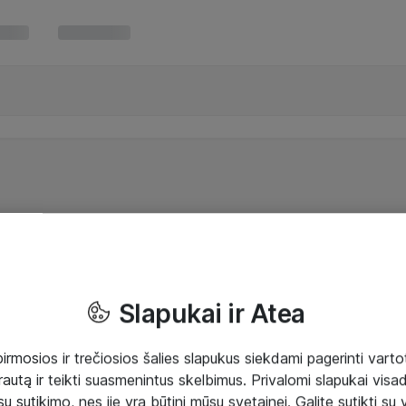
Slapukai ir Atea
mosios ir trečiosios šalies slapukus siekdami pagerinti vartot
rautą ir teikti suasmenintus skelbimus. Privalomi slapukai visada
ų sutikimo, nes jie yra būtini mūsų svetainei. Galite sutikti su 