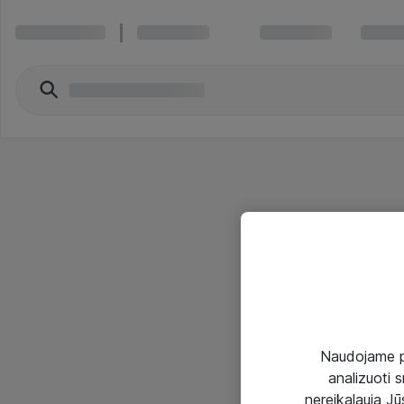
Naudojame pir
analizuoti s
nereikalauja Jūs