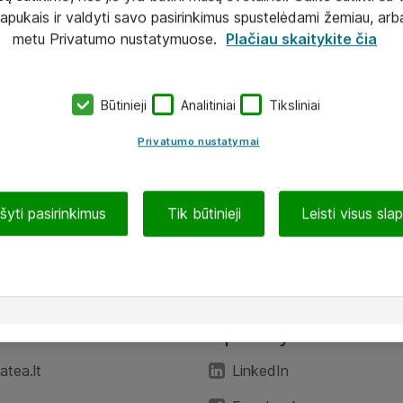
lapukais ir valdyti savo pasirinkimus spustelėdami žemiau, arb
metu Privatumo nustatymuose.
Plačiau skaitykite čia
Būtinieji
Analitiniai
Tiksliniai
Privatumo nustatymai
ašyti pasirinkimus
Tik būtinieji
Leisti visus sla
TEA“
Aplankykite mus
tea.lt
LinkedIn