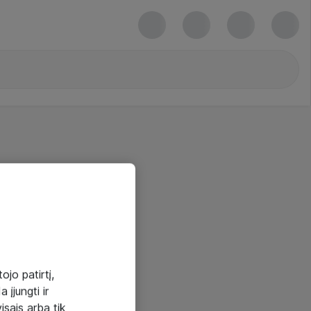
ojo patirtį,
 įjungti ir
visais arba tik