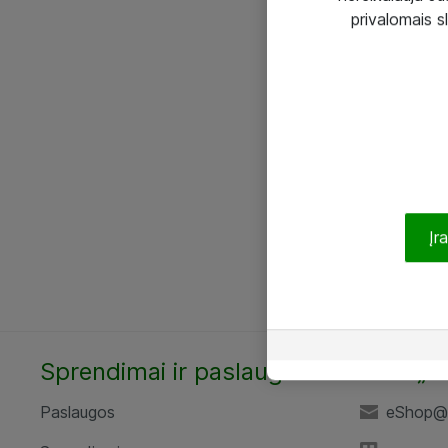
privalomais s
Įr
Sprendimai ir paslaugos
UAB „A
Paslaugos
eShop@a