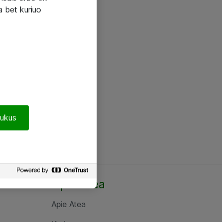
a bet kuriuo
pukus
Apie Atea
Apie Atea