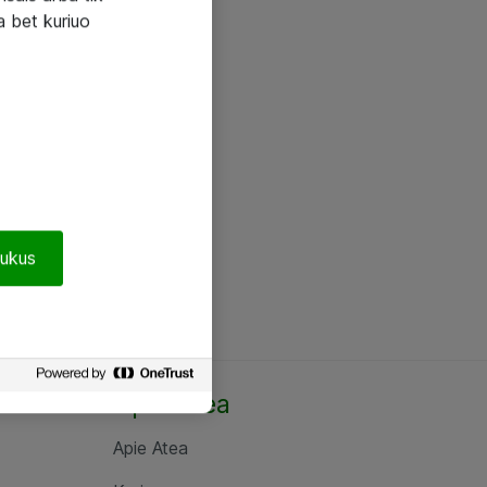
a bet kuriuo
pukus
Apie Atea
Apie Atea