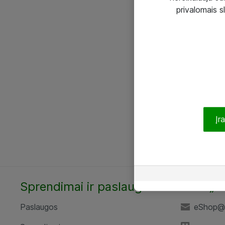
privalomais s
Įr
Sprendimai ir paslaugos
UAB „A
Paslaugos
eShop@a