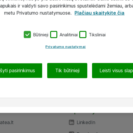
lapukais ir valdyti savo pasirinkimus spustelėdami žemiau, arb
metu Privatumo nustatymuose.
Plačiau skaitykite čia
Būtinieji
Analitiniai
Tiksliniai
Privatumo nustatymai
ašyti pasirinkimus
Tik būtinieji
Leisti visus sla
TEA“
Aplankykite mus
tea.lt
LinkedIn