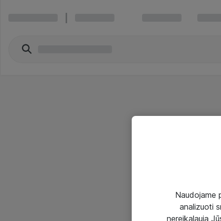
Naudojame pir
analizuoti s
nereikalauja Jūs