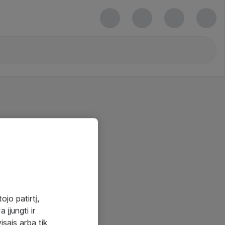
ojo patirtį,
 įjungti ir
visais arba tik