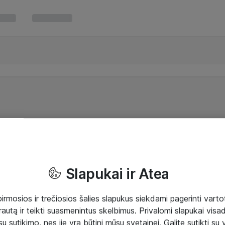
Slapukai ir Atea
mosios ir trečiosios šalies slapukus siekdami pagerinti vartot
rautą ir teikti suasmenintus skelbimus. Privalomi slapukai visada
ų sutikimo, nes jie yra būtini mūsų svetainei. Galite sutikti su 