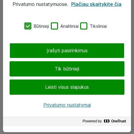
Privatumo nustatymuose.
Plačiau skaitykite čia
UAB „ATEA“
eShop@atea.lt
Būtinieji
Analitiniai
Tiksliniai
J. Rutkausko g. 6, Vilnius
Atea kontaktai
Įrašyti pasirinkimus
Aplankykite mus
Tik būtinieji
LinkedIn
Leisti visus slapukus
Facebook
Renginiai
Privatumo nustatymai
Apie Atea