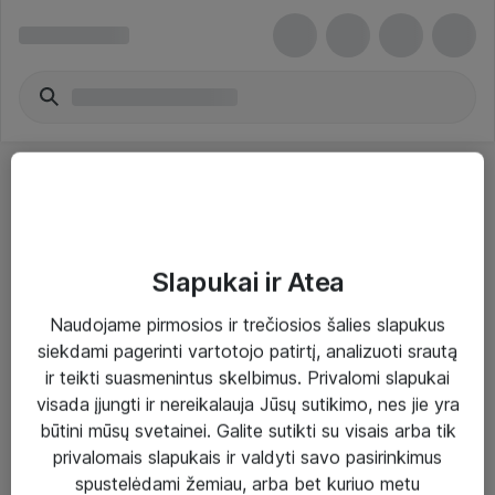
Slapukai ir Atea
Sprendimai ir paslaugos
Naudojame pirmosios ir trečiosios šalies slapukus
siekdami pagerinti vartotojo patirtį, analizuoti srautą
Paslaugos
ir teikti suasmenintus skelbimus. Privalomi slapukai
Sprendimai
visada įjungti ir nereikalauja Jūsų sutikimo, nes jie yra
būtini mūsų svetainei. Galite sutikti su visais arba tik
Įgyvendinti projektai
privalomais slapukais ir valdyti savo pasirinkimus
Atea ekspertų patarimai verslui
spustelėdami žemiau, arba bet kuriuo metu