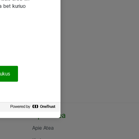
a bet kuriuo
pukus
Apie Atea
Apie Atea