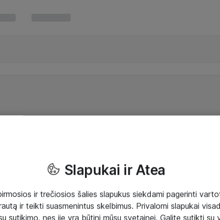
Slapukai ir Atea
mosios ir trečiosios šalies slapukus siekdami pagerinti vartot
rautą ir teikti suasmenintus skelbimus. Privalomi slapukai visada
ų sutikimo, nes jie yra būtini mūsų svetainei. Galite sutikti su 