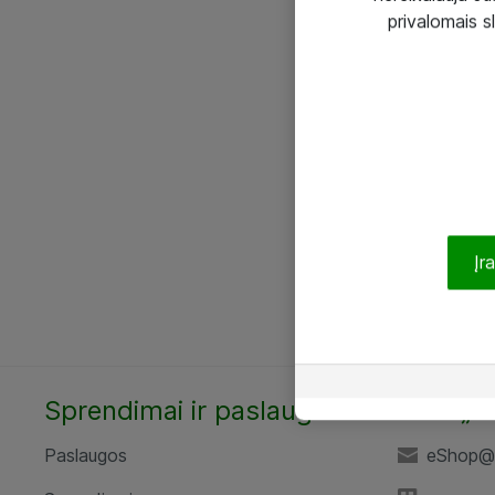
privalomais s
Įr
Sprendimai ir paslaugos
UAB „A
Paslaugos
eShop@a