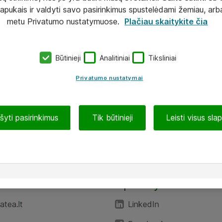
lapukais ir valdyti savo pasirinkimus spustelėdami žemiau, arb
metu Privatumo nustatymuose.
Plačiau skaitykite čia
Būtinieji
Analitiniai
Tiksliniai
Privatumo nustatymai
ašyti pasirinkimus
Tik būtinieji
Leisti visus sla
TEA“
Aplankykite mus
tea.lt
LinkedIn