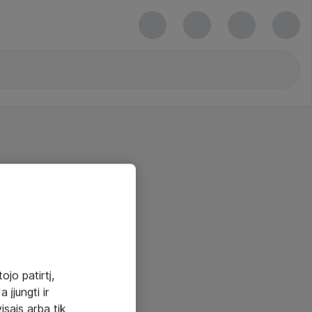
ojo patirtį,
 įjungti ir
visais arba tik