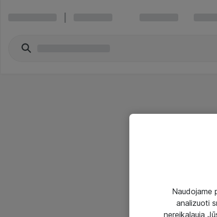
Naudojame pir
analizuoti s
nereikalauja Jūs