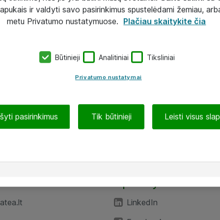
lapukais ir valdyti savo pasirinkimus spustelėdami žemiau, arb
metu Privatumo nustatymuose.
Plačiau skaitykite čia
Būtinieji
Analitiniai
Tiksliniai
Privatumo nustatymai
ašyti pasirinkimus
Tik būtinieji
Leisti visus sla
TEA“
Aplankykite mus
tea.lt
LinkedIn