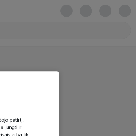
ojo patirtį,
 įjungti ir
visais arba tik