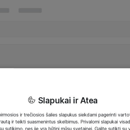
Slapukai ir Atea
mosios ir trečiosios šalies slapukus siekdami pagerinti vartot
rautą ir teikti suasmenintus skelbimus. Privalomi slapukai visada
ų sutikimo, nes jie yra būtini mūsų svetainei. Galite sutikti su 