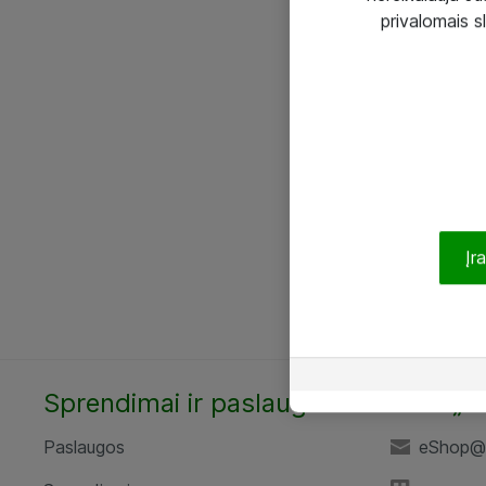
privalomais s
Įr
Sprendimai ir paslaugos
UAB „A
Paslaugos
eShop@a