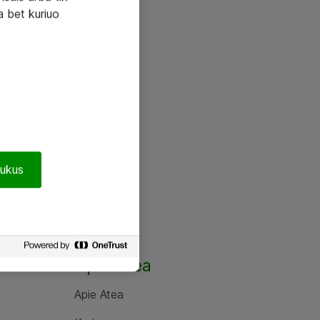
a bet kuriuo
pukus
Apie Atea
Apie Atea