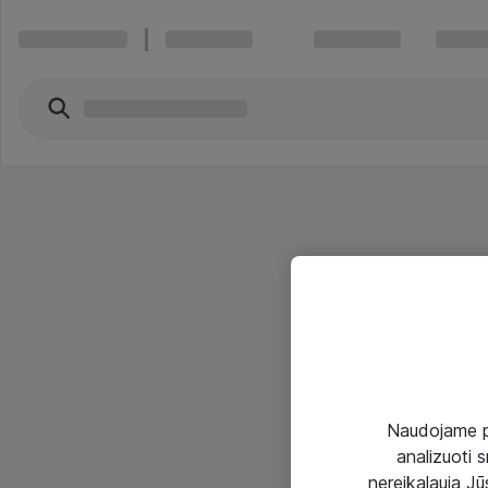
Naudojame pir
analizuoti s
nereikalauja Jūs