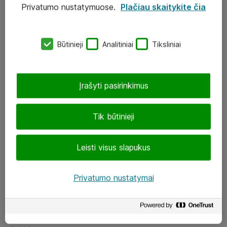
Privatumo nustatymuose.
Plačiau skaitykite čia
UAB „ATEA“
eShop@atea.lt
Būtinieji
Analitiniai
Tiksliniai
J. Rutkausko g. 6, Vilnius
Atea kontaktai
Įrašyti pasirinkimus
Aplankykite mus
Tik būtinieji
LinkedIn
Leisti visus slapukus
Facebook
Renginiai
Privatumo nustatymai
Apie Atea