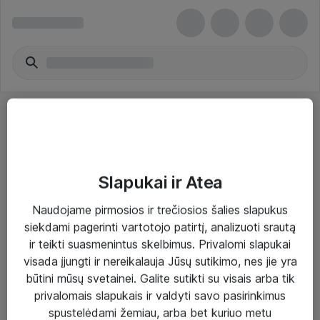
Slapukai ir Atea
Sprendimai ir paslaugos
Naudojame pirmosios ir trečiosios šalies slapukus
siekdami pagerinti vartotojo patirtį, analizuoti srautą
Paslaugos
ir teikti suasmenintus skelbimus. Privalomi slapukai
Sprendimai
visada įjungti ir nereikalauja Jūsų sutikimo, nes jie yra
būtini mūsų svetainei. Galite sutikti su visais arba tik
Įgyvendinti projektai
privalomais slapukais ir valdyti savo pasirinkimus
Atea ekspertų patarimai verslui
spustelėdami žemiau, arba bet kuriuo metu