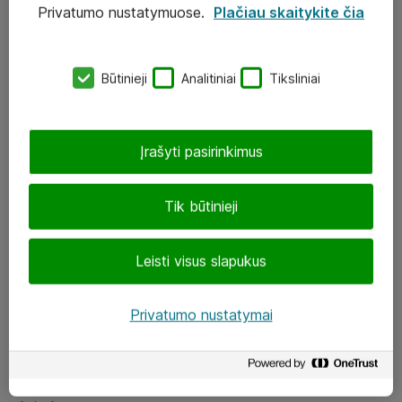
Privatumo nustatymuose.
Plačiau skaitykite čia
UAB „ATEA“
eShop@atea.lt
Būtinieji
Analitiniai
Tiksliniai
J. Rutkausko g. 6, Vilnius
Atea kontaktai
Įrašyti pasirinkimus
Aplankykite mus
Tik būtinieji
LinkedIn
Leisti visus slapukus
Facebook
Renginiai
Privatumo nustatymai
Apie Atea