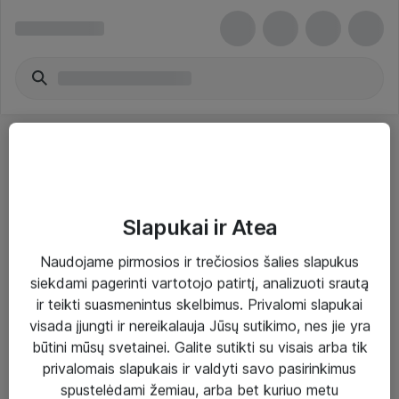
Slapukai ir Atea
Sprendimai ir paslaugos
Naudojame pirmosios ir trečiosios šalies slapukus
siekdami pagerinti vartotojo patirtį, analizuoti srautą
Paslaugos
ir teikti suasmenintus skelbimus. Privalomi slapukai
Sprendimai
visada įjungti ir nereikalauja Jūsų sutikimo, nes jie yra
būtini mūsų svetainei. Galite sutikti su visais arba tik
Įgyvendinti projektai
privalomais slapukais ir valdyti savo pasirinkimus
Atea ekspertų patarimai verslui
spustelėdami žemiau, arba bet kuriuo metu