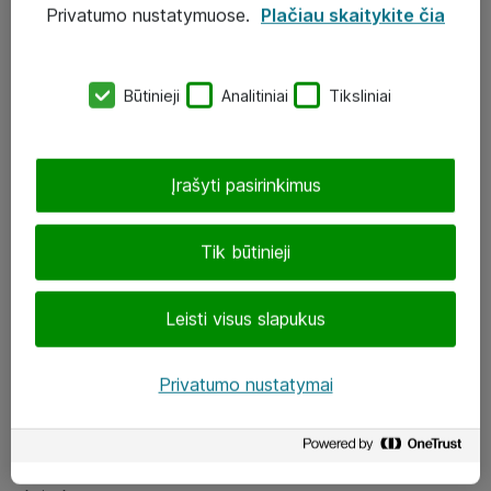
Privatumo nustatymuose.
Plačiau skaitykite čia
UAB „ATEA“
eShop@atea.lt
Būtinieji
Analitiniai
Tiksliniai
J. Rutkausko g. 6, Vilnius
Atea kontaktai
Įrašyti pasirinkimus
Aplankykite mus
Tik būtinieji
LinkedIn
Leisti visus slapukus
Facebook
Renginiai
Privatumo nustatymai
Apie Atea