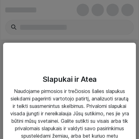
Slapukai ir Atea
Sprendimai ir paslaugos
Naudojame pirmosios ir trečiosios šalies slapukus
siekdami pagerinti vartotojo patirtį, analizuoti srautą
Paslaugos
ir teikti suasmenintus skelbimus. Privalomi slapukai
Sprendimai
visada įjungti ir nereikalauja Jūsų sutikimo, nes jie yra
būtini mūsų svetainei. Galite sutikti su visais arba tik
Įgyvendinti projektai
privalomais slapukais ir valdyti savo pasirinkimus
Atea ekspertų patarimai verslui
spustelėdami žemiau, arba bet kuriuo metu