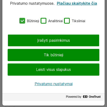
Privatumo nustatymuose.
Plačiau skaitykite čia
UAB „ATEA“
eShop@atea.lt
Būtinieji
Analitiniai
Tiksliniai
J. Rutkausko g. 6, Vilnius
Atea kontaktai
Įrašyti pasirinkimus
Aplankykite mus
Tik būtinieji
LinkedIn
Leisti visus slapukus
Facebook
Renginiai
Privatumo nustatymai
Apie Atea