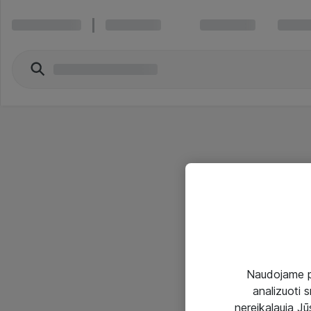
Naudojame pir
analizuoti s
nereikalauja Jūs