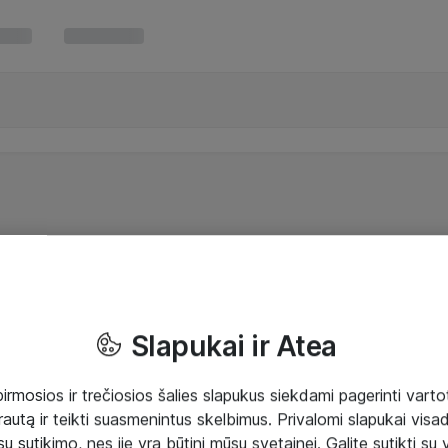
Slapukai ir Atea
mosios ir trečiosios šalies slapukus siekdami pagerinti vartot
rautą ir teikti suasmenintus skelbimus. Privalomi slapukai visada
ų sutikimo, nes jie yra būtini mūsų svetainei. Galite sutikti su 