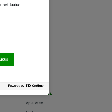
a bet kuriuo
pukus
Apie Atea
Apie Atea