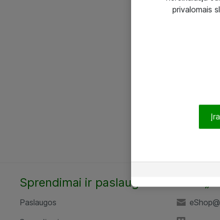
privalomais s
Įr
Sprendimai ir paslaugos
UAB „A
Paslaugos
eShop@a