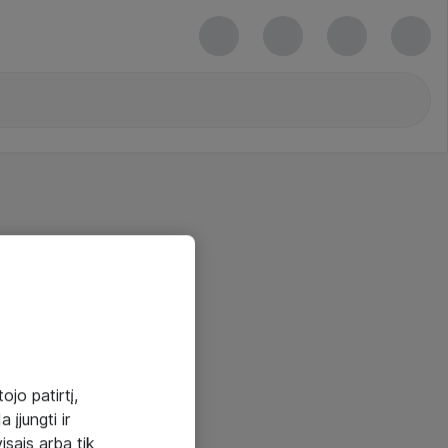
ojo patirtį,
 įjungti ir
visais arba tik