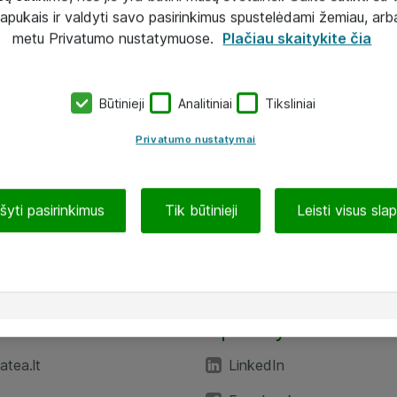
lapukais ir valdyti savo pasirinkimus spustelėdami žemiau, arb
metu Privatumo nustatymuose.
Plačiau skaitykite čia
Būtinieji
Analitiniai
Tiksliniai
Privatumo nustatymai
ašyti pasirinkimus
Tik būtinieji
Leisti visus sla
TEA“
Aplankykite mus
tea.lt
LinkedIn