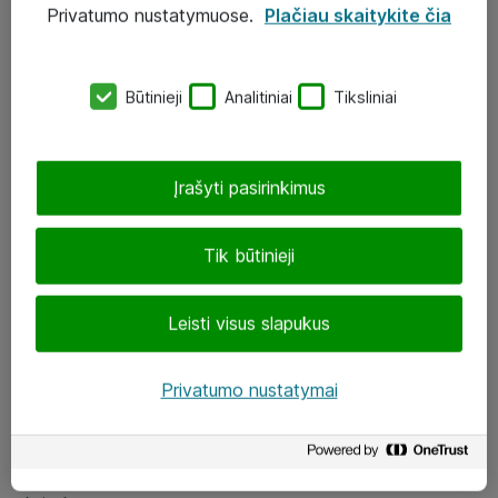
Privatumo nustatymuose.
Plačiau skaitykite čia
UAB „ATEA“
eShop@atea.lt
Būtinieji
Analitiniai
Tiksliniai
J. Rutkausko g. 6, Vilnius
Atea kontaktai
Įrašyti pasirinkimus
Aplankykite mus
Tik būtinieji
LinkedIn
Leisti visus slapukus
Facebook
Renginiai
Privatumo nustatymai
Apie Atea