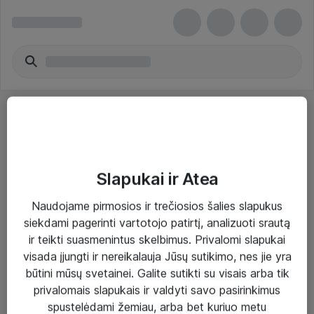
Slapukai ir Atea
Sprendimai ir paslaugos
Naudojame pirmosios ir trečiosios šalies slapukus
siekdami pagerinti vartotojo patirtį, analizuoti srautą
Paslaugos
ir teikti suasmenintus skelbimus. Privalomi slapukai
Sprendimai
visada įjungti ir nereikalauja Jūsų sutikimo, nes jie yra
būtini mūsų svetainei. Galite sutikti su visais arba tik
Įgyvendinti projektai
privalomais slapukais ir valdyti savo pasirinkimus
Atea ekspertų patarimai verslui
spustelėdami žemiau, arba bet kuriuo metu