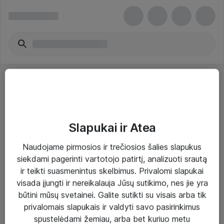
Slapukai ir Atea
Sprendimai ir paslaugos
Naudojame pirmosios ir trečiosios šalies slapukus
siekdami pagerinti vartotojo patirtį, analizuoti srautą
Paslaugos
ir teikti suasmenintus skelbimus. Privalomi slapukai
Sprendimai
visada įjungti ir nereikalauja Jūsų sutikimo, nes jie yra
būtini mūsų svetainei. Galite sutikti su visais arba tik
Įgyvendinti projektai
privalomais slapukais ir valdyti savo pasirinkimus
Atea ekspertų patarimai verslui
spustelėdami žemiau, arba bet kuriuo metu