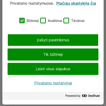
Privatumo nustatymuose.
Plačiau skaitykite čia
UAB „ATEA“
eShop@atea.lt
Būtinieji
Analitiniai
Tiksliniai
J. Rutkausko g. 6, Vilnius
Atea kontaktai
Įrašyti pasirinkimus
Aplankykite mus
Tik būtinieji
LinkedIn
Leisti visus slapukus
Facebook
Renginiai
Privatumo nustatymai
Apie Atea