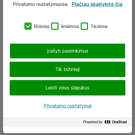
Privatumo nustatymuose.
Plačiau skaitykite čia
UAB „ATEA“
eShop@atea.lt
Būtinieji
Analitiniai
Tiksliniai
J. Rutkausko g. 6, Vilnius
Atea kontaktai
Įrašyti pasirinkimus
Aplankykite mus
Tik būtinieji
LinkedIn
Leisti visus slapukus
Facebook
Renginiai
Privatumo nustatymai
Apie Atea