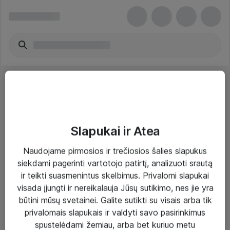
Slapukai ir Atea
Sprendimai ir paslaugos
Naudojame pirmosios ir trečiosios šalies slapukus
siekdami pagerinti vartotojo patirtį, analizuoti srautą
Paslaugos
ir teikti suasmenintus skelbimus. Privalomi slapukai
Sprendimai
visada įjungti ir nereikalauja Jūsų sutikimo, nes jie yra
būtini mūsų svetainei. Galite sutikti su visais arba tik
Įgyvendinti projektai
privalomais slapukais ir valdyti savo pasirinkimus
Atea ekspertų patarimai verslui
spustelėdami žemiau, arba bet kuriuo metu