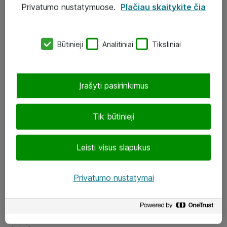
Privatumo nustatymuose.
Plačiau skaitykite čia
UAB „ATEA“
eShop@atea.lt
Būtinieji
Analitiniai
Tiksliniai
J. Rutkausko g. 6, Vilnius
Atea kontaktai
Įrašyti pasirinkimus
Aplankykite mus
Tik būtinieji
LinkedIn
Leisti visus slapukus
Facebook
Renginiai
Privatumo nustatymai
Apie Atea