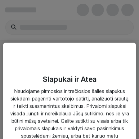
Slapukai ir Atea
Sprendimai ir paslaugos
Naudojame pirmosios ir trečiosios šalies slapukus
siekdami pagerinti vartotojo patirtį, analizuoti srautą
Paslaugos
ir teikti suasmenintus skelbimus. Privalomi slapukai
Sprendimai
visada įjungti ir nereikalauja Jūsų sutikimo, nes jie yra
būtini mūsų svetainei. Galite sutikti su visais arba tik
Įgyvendinti projektai
privalomais slapukais ir valdyti savo pasirinkimus
Atea ekspertų patarimai verslui
spustelėdami žemiau, arba bet kuriuo metu