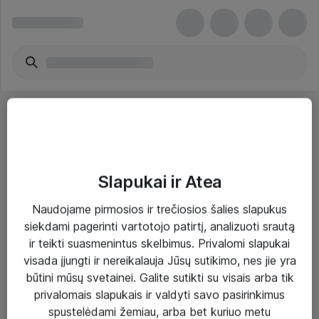
Slapukai ir Atea
Sprendimai ir paslaugos
Naudojame pirmosios ir trečiosios šalies slapukus
siekdami pagerinti vartotojo patirtį, analizuoti srautą
Paslaugos
ir teikti suasmenintus skelbimus. Privalomi slapukai
Sprendimai
visada įjungti ir nereikalauja Jūsų sutikimo, nes jie yra
būtini mūsų svetainei. Galite sutikti su visais arba tik
Įgyvendinti projektai
privalomais slapukais ir valdyti savo pasirinkimus
Atea ekspertų patarimai verslui
spustelėdami žemiau, arba bet kuriuo metu