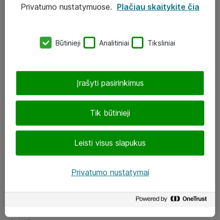
Privatumo nustatymuose.
Plačiau skaitykite čia
UAB „ATEA“
eShop@atea.lt
Būtinieji
Analitiniai
Tiksliniai
J. Rutkausko g. 6, Vilnius
Atea kontaktai
Įrašyti pasirinkimus
Aplankykite mus
Tik būtinieji
LinkedIn
Leisti visus slapukus
Facebook
Renginiai
Privatumo nustatymai
Apie Atea