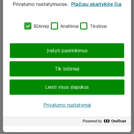
Privatumo nustatymuose.
Plačiau skaitykite čia
UAB „ATEA“
eShop@atea.lt
Būtinieji
Analitiniai
Tiksliniai
J. Rutkausko g. 6, Vilnius
Atea kontaktai
Įrašyti pasirinkimus
Aplankykite mus
Tik būtinieji
LinkedIn
Leisti visus slapukus
Facebook
Renginiai
Privatumo nustatymai
Apie Atea