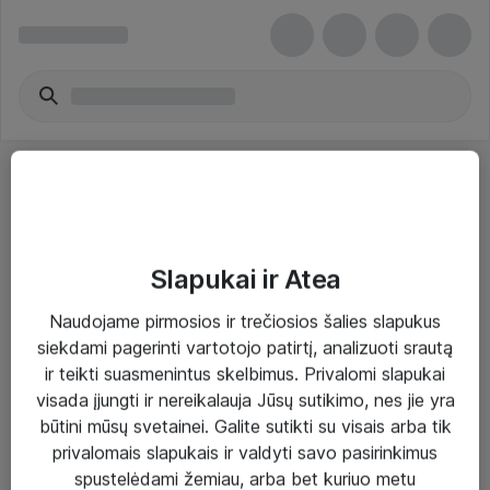
Slapukai ir Atea
Sprendimai ir paslaugos
Naudojame pirmosios ir trečiosios šalies slapukus
siekdami pagerinti vartotojo patirtį, analizuoti srautą
Paslaugos
ir teikti suasmenintus skelbimus. Privalomi slapukai
Sprendimai
visada įjungti ir nereikalauja Jūsų sutikimo, nes jie yra
būtini mūsų svetainei. Galite sutikti su visais arba tik
Įgyvendinti projektai
privalomais slapukais ir valdyti savo pasirinkimus
Atea ekspertų patarimai verslui
spustelėdami žemiau, arba bet kuriuo metu