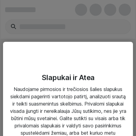
Slapukai ir Atea
Sprendimai ir paslaugos
Naudojame pirmosios ir trečiosios šalies slapukus
siekdami pagerinti vartotojo patirtį, analizuoti srautą
Paslaugos
ir teikti suasmenintus skelbimus. Privalomi slapukai
Sprendimai
visada įjungti ir nereikalauja Jūsų sutikimo, nes jie yra
būtini mūsų svetainei. Galite sutikti su visais arba tik
Įgyvendinti projektai
privalomais slapukais ir valdyti savo pasirinkimus
Atea ekspertų patarimai verslui
spustelėdami žemiau, arba bet kuriuo metu