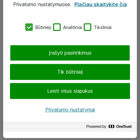
Privatumo nustatymuose.
Plačiau skaitykite čia
UAB „ATEA“
eShop@atea.lt
Būtinieji
Analitiniai
Tiksliniai
J. Rutkausko g. 6, Vilnius
Atea kontaktai
Įrašyti pasirinkimus
Aplankykite mus
Tik būtinieji
LinkedIn
Leisti visus slapukus
Facebook
Renginiai
Privatumo nustatymai
Apie Atea