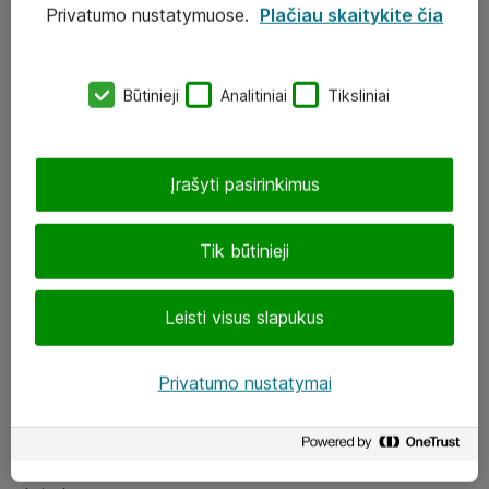
Privatumo nustatymuose.
Plačiau skaitykite čia
UAB „ATEA“
eShop@atea.lt
Būtinieji
Analitiniai
Tiksliniai
J. Rutkausko g. 6, Vilnius
Atea kontaktai
Įrašyti pasirinkimus
Aplankykite mus
Tik būtinieji
LinkedIn
Leisti visus slapukus
Facebook
Renginiai
Privatumo nustatymai
Apie Atea