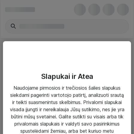
Slapukai ir Atea
Sprendimai ir paslaugos
Naudojame pirmosios ir trečiosios šalies slapukus
siekdami pagerinti vartotojo patirtį, analizuoti srautą
Paslaugos
ir teikti suasmenintus skelbimus. Privalomi slapukai
Sprendimai
visada įjungti ir nereikalauja Jūsų sutikimo, nes jie yra
būtini mūsų svetainei. Galite sutikti su visais arba tik
Įgyvendinti projektai
privalomais slapukais ir valdyti savo pasirinkimus
Atea ekspertų patarimai verslui
spustelėdami žemiau, arba bet kuriuo metu