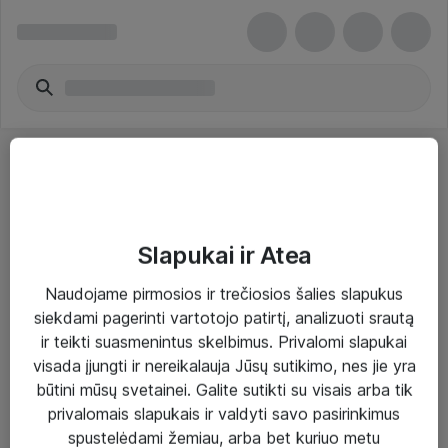
Slapukai ir Atea
Sprendimai ir paslaugos
Naudojame pirmosios ir trečiosios šalies slapukus
siekdami pagerinti vartotojo patirtį, analizuoti srautą
Paslaugos
ir teikti suasmenintus skelbimus. Privalomi slapukai
Sprendimai
visada įjungti ir nereikalauja Jūsų sutikimo, nes jie yra
būtini mūsų svetainei. Galite sutikti su visais arba tik
Įgyvendinti projektai
privalomais slapukais ir valdyti savo pasirinkimus
Atea ekspertų patarimai verslui
spustelėdami žemiau, arba bet kuriuo metu