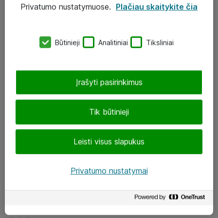
Privatumo nustatymuose.
Plačiau skaitykite čia
UAB „ATEA“
eShop@atea.lt
Būtinieji
Analitiniai
Tiksliniai
J. Rutkausko g. 6, Vilnius
Atea kontaktai
Įrašyti pasirinkimus
Aplankykite mus
Tik būtinieji
LinkedIn
Leisti visus slapukus
Facebook
Renginiai
Privatumo nustatymai
Apie Atea