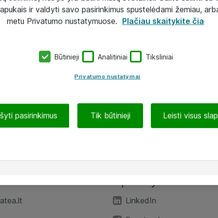
lapukais ir valdyti savo pasirinkimus spustelėdami žemiau, arb
metu Privatumo nustatymuose.
Plačiau skaitykite čia
Būtinieji
Analitiniai
Tiksliniai
Privatumo nustatymai
ašyti pasirinkimus
Tik būtinieji
Leisti visus sla
TEA“
Aplankykite mus
tea.lt
LinkedIn