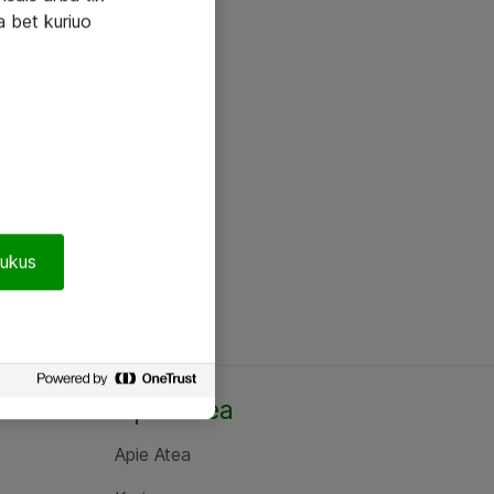
a bet kuriuo
pukus
Apie Atea
Apie Atea