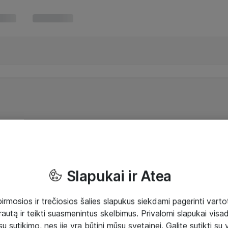
Slapukai ir Atea
mosios ir trečiosios šalies slapukus siekdami pagerinti vartot
rautą ir teikti suasmenintus skelbimus. Privalomi slapukai visada
ų sutikimo, nes jie yra būtini mūsų svetainei. Galite sutikti su 