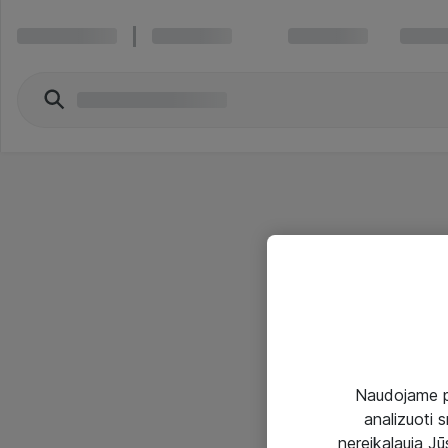
Naudojame pir
analizuoti s
nereikalauja Jūs