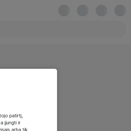
ojo patirtį,
 įjungti ir
visais arba tik