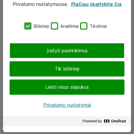
Privatumo nustatymuose.
Plačiau skaitykite čia
UAB „ATEA“
eShop@atea.lt
Būtinieji
Analitiniai
Tiksliniai
J. Rutkausko g. 6, Vilnius
Atea kontaktai
Įrašyti pasirinkimus
Aplankykite mus
Tik būtinieji
LinkedIn
Leisti visus slapukus
Facebook
Renginiai
Privatumo nustatymai
Apie Atea