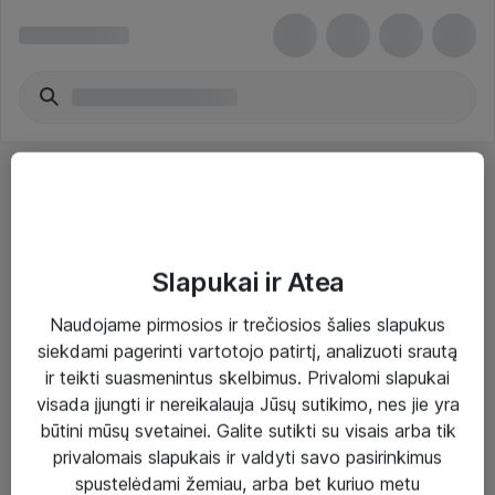
Slapukai ir Atea
Sprendimai ir paslaugos
Naudojame pirmosios ir trečiosios šalies slapukus
siekdami pagerinti vartotojo patirtį, analizuoti srautą
Paslaugos
ir teikti suasmenintus skelbimus. Privalomi slapukai
Sprendimai
visada įjungti ir nereikalauja Jūsų sutikimo, nes jie yra
būtini mūsų svetainei. Galite sutikti su visais arba tik
Įgyvendinti projektai
privalomais slapukais ir valdyti savo pasirinkimus
Atea ekspertų patarimai verslui
spustelėdami žemiau, arba bet kuriuo metu