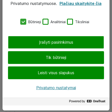
Privatumo nustatymuose.
Plačiau skaitykite čia
UAB „ATEA“
eShop@atea.lt
Būtinieji
Analitiniai
Tiksliniai
J. Rutkausko g. 6, Vilnius
Atea kontaktai
Įrašyti pasirinkimus
Aplankykite mus
Tik būtinieji
LinkedIn
Leisti visus slapukus
Facebook
Renginiai
Privatumo nustatymai
Apie Atea