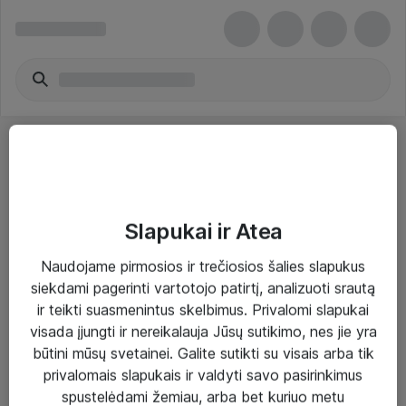
Slapukai ir Atea
Sprendimai ir paslaugos
Naudojame pirmosios ir trečiosios šalies slapukus
siekdami pagerinti vartotojo patirtį, analizuoti srautą
Paslaugos
ir teikti suasmenintus skelbimus. Privalomi slapukai
Sprendimai
visada įjungti ir nereikalauja Jūsų sutikimo, nes jie yra
būtini mūsų svetainei. Galite sutikti su visais arba tik
Įgyvendinti projektai
privalomais slapukais ir valdyti savo pasirinkimus
Atea ekspertų patarimai verslui
spustelėdami žemiau, arba bet kuriuo metu