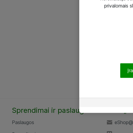
privalomais s
Įr
Sprendimai ir paslaugos
UAB „A
Paslaugos
eShop@a