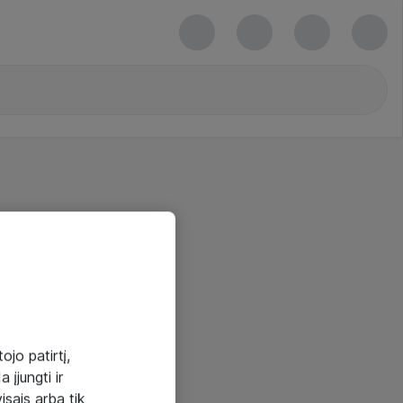
ojo patirtį,
 įjungti ir
visais arba tik