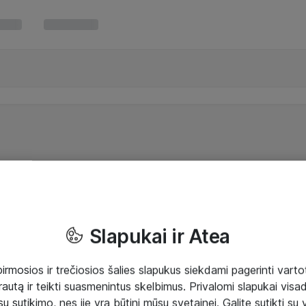
Slapukai ir Atea
mosios ir trečiosios šalies slapukus siekdami pagerinti vartot
rautą ir teikti suasmenintus skelbimus. Privalomi slapukai visada
ų sutikimo, nes jie yra būtini mūsų svetainei. Galite sutikti su 