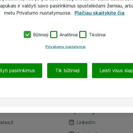
lapukais ir valdyti savo pasirinkimus spustelėdami žemiau, arb
metu Privatumo nustatymuose.
Plačiau skaitykite čia
Būtinieji
Analitiniai
Tiksliniai
Privatumo nustatymai
ašyti pasirinkimus
Tik būtinieji
Leisti visus sla
TEA“
Aplankykite mus
tea.lt
LinkedIn