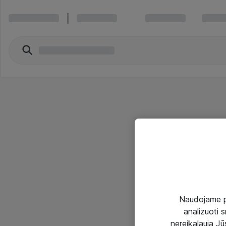
Naudojame pir
analizuoti s
nereikalauja Jūs