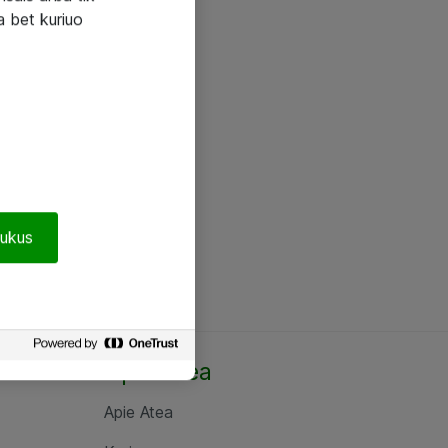
a bet kuriuo
pukus
Apie Atea
Apie Atea