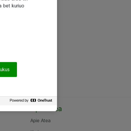
a bet kuriuo
pukus
Apie Atea
Apie Atea