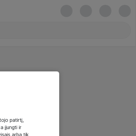
ojo patirtį,
 įjungti ir
visais arba tik