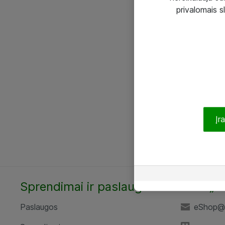
privalomais s
Įr
Sprendimai ir paslaugos
UAB „A
Paslaugos
eShop@a