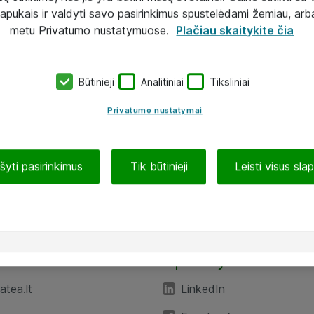
lapukais ir valdyti savo pasirinkimus spustelėdami žemiau, arb
metu Privatumo nustatymuose.
Plačiau skaitykite čia
Būtinieji
Analitiniai
Tiksliniai
Privatumo nustatymai
ašyti pasirinkimus
Tik būtinieji
Leisti visus sla
TEA“
Aplankykite mus
tea.lt
LinkedIn