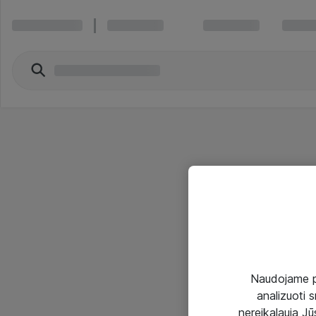
Naudojame pir
analizuoti s
nereikalauja Jūs