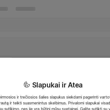
Slapukai ir Atea
mosios ir trečiosios šalies slapukus siekdami pagerinti vartot
rautą ir teikti suasmenintus skelbimus. Privalomi slapukai visada
ų sutikimo, nes jie yra būtini mūsų svetainei. Galite sutikti su 