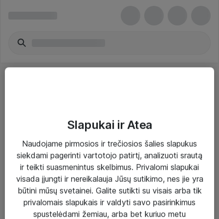
Slapukai ir Atea
Sprendimai ir paslaugos
Naudojame pirmosios ir trečiosios šalies slapukus
siekdami pagerinti vartotojo patirtį, analizuoti srautą
Paslaugos
ir teikti suasmenintus skelbimus. Privalomi slapukai
Sprendimai
visada įjungti ir nereikalauja Jūsų sutikimo, nes jie yra
būtini mūsų svetainei. Galite sutikti su visais arba tik
Įgyvendinti projektai
privalomais slapukais ir valdyti savo pasirinkimus
Atea ekspertų patarimai verslui
spustelėdami žemiau, arba bet kuriuo metu