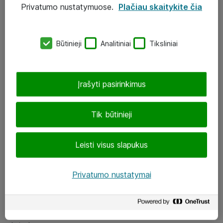
Privatumo nustatymuose.
Plačiau skaitykite čia
UAB „ATEA“
eShop@atea.lt
Būtinieji
Analitiniai
Tiksliniai
J. Rutkausko g. 6, Vilnius
Atea kontaktai
Įrašyti pasirinkimus
Aplankykite mus
Tik būtinieji
LinkedIn
Leisti visus slapukus
Facebook
Renginiai
Privatumo nustatymai
Apie Atea