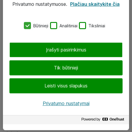
Privatumo nustatymuose.
Plačiau skaitykite čia
UAB „ATEA“
eShop@atea.lt
Būtinieji
Analitiniai
Tiksliniai
J. Rutkausko g. 6, Vilnius
Atea kontaktai
Įrašyti pasirinkimus
Aplankykite mus
Tik būtinieji
LinkedIn
Leisti visus slapukus
Facebook
Renginiai
Privatumo nustatymai
Apie Atea