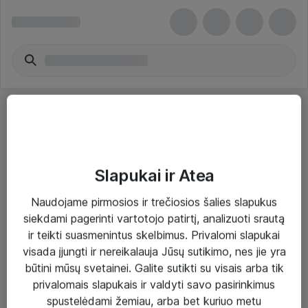
Slapukai ir Atea
Sprendimai ir paslaugos
Naudojame pirmosios ir trečiosios šalies slapukus
siekdami pagerinti vartotojo patirtį, analizuoti srautą
Paslaugos
ir teikti suasmenintus skelbimus. Privalomi slapukai
Sprendimai
visada įjungti ir nereikalauja Jūsų sutikimo, nes jie yra
būtini mūsų svetainei. Galite sutikti su visais arba tik
Įgyvendinti projektai
privalomais slapukais ir valdyti savo pasirinkimus
Atea ekspertų patarimai verslui
spustelėdami žemiau, arba bet kuriuo metu