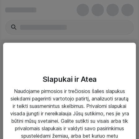
Slapukai ir Atea
Sprendimai ir paslaugos
Naudojame pirmosios ir trečiosios šalies slapukus
siekdami pagerinti vartotojo patirtį, analizuoti srautą
Paslaugos
ir teikti suasmenintus skelbimus. Privalomi slapukai
Sprendimai
visada įjungti ir nereikalauja Jūsų sutikimo, nes jie yra
būtini mūsų svetainei. Galite sutikti su visais arba tik
Įgyvendinti projektai
privalomais slapukais ir valdyti savo pasirinkimus
Atea ekspertų patarimai verslui
spustelėdami žemiau, arba bet kuriuo metu