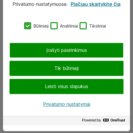
Privatumo nustatymuose.
Plačiau skaitykite čia
UAB „ATEA“
eShop@atea.lt
Būtinieji
Analitiniai
Tiksliniai
J. Rutkausko g. 6, Vilnius
Atea kontaktai
Įrašyti pasirinkimus
Aplankykite mus
Tik būtinieji
LinkedIn
Leisti visus slapukus
Facebook
Renginiai
Privatumo nustatymai
Apie Atea