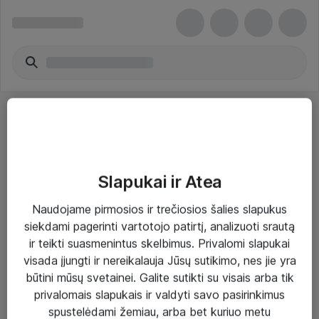
Slapukai ir Atea
Sprendimai ir paslaugos
Naudojame pirmosios ir trečiosios šalies slapukus
siekdami pagerinti vartotojo patirtį, analizuoti srautą
Paslaugos
ir teikti suasmenintus skelbimus. Privalomi slapukai
Sprendimai
visada įjungti ir nereikalauja Jūsų sutikimo, nes jie yra
būtini mūsų svetainei. Galite sutikti su visais arba tik
Įgyvendinti projektai
privalomais slapukais ir valdyti savo pasirinkimus
Atea ekspertų patarimai verslui
spustelėdami žemiau, arba bet kuriuo metu