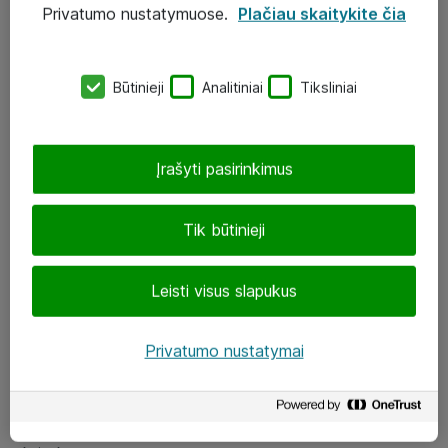
Privatumo nustatymuose.
Plačiau skaitykite čia
UAB „ATEA“
eShop@atea.lt
Būtinieji
Analitiniai
Tiksliniai
J. Rutkausko g. 6, Vilnius
Atea kontaktai
Įrašyti pasirinkimus
Aplankykite mus
Tik būtinieji
LinkedIn
Leisti visus slapukus
Facebook
Renginiai
Privatumo nustatymai
Apie Atea