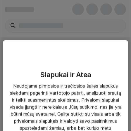
Slapukai ir Atea
Sprendimai ir paslaugos
Naudojame pirmosios ir trečiosios šalies slapukus
siekdami pagerinti vartotojo patirtį, analizuoti srautą
Paslaugos
ir teikti suasmenintus skelbimus. Privalomi slapukai
Sprendimai
visada įjungti ir nereikalauja Jūsų sutikimo, nes jie yra
būtini mūsų svetainei. Galite sutikti su visais arba tik
Įgyvendinti projektai
privalomais slapukais ir valdyti savo pasirinkimus
Atea ekspertų patarimai verslui
spustelėdami žemiau, arba bet kuriuo metu