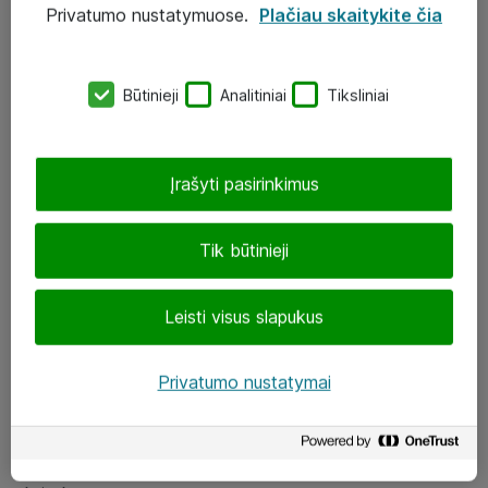
Privatumo nustatymuose.
Plačiau skaitykite čia
UAB „ATEA“
eShop@atea.lt
Būtinieji
Analitiniai
Tiksliniai
J. Rutkausko g. 6, Vilnius
Atea kontaktai
Įrašyti pasirinkimus
Aplankykite mus
Tik būtinieji
LinkedIn
Leisti visus slapukus
Facebook
Renginiai
Privatumo nustatymai
Apie Atea