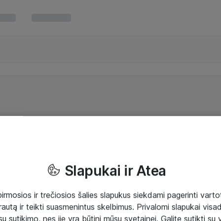
Slapukai ir Atea
mosios ir trečiosios šalies slapukus siekdami pagerinti vartot
rautą ir teikti suasmenintus skelbimus. Privalomi slapukai visada
ų sutikimo, nes jie yra būtini mūsų svetainei. Galite sutikti su 