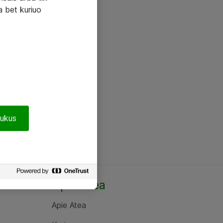
a bet kuriuo
pukus
Apie Atea
Apie Atea