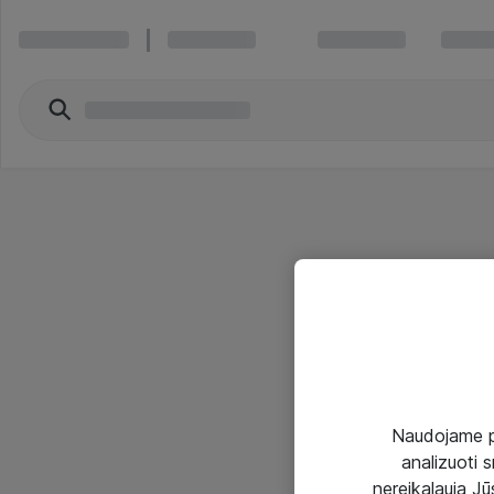
Naudojame pir
analizuoti s
nereikalauja Jūs