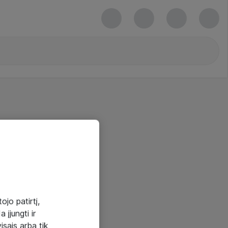
ojo patirtį,
 įjungti ir
visais arba tik