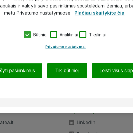
lapukais ir valdyti savo pasirinkimus spustelėdami žemiau, arb
metu Privatumo nustatymuose.
Plačiau skaitykite čia
Būtinieji
Analitiniai
Tiksliniai
Privatumo nustatymai
ašyti pasirinkimus
Tik būtinieji
Leisti visus sla
TEA“
Aplankykite mus
tea.lt
LinkedIn